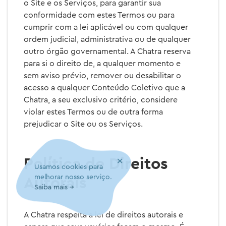
o Site e os Serviços, para garantir sua
conformidade com estes Termos ou para
cumprir com a lei aplicável ou com qualquer
ordem judicial, administrativa ou de qualquer
outro órgão governamental. A Chatra reserva
para si o direito de, a qualquer momento e
sem aviso prévio, remover ou desabilitar o
acesso a qualquer Conteúdo Coletivo que a
Chatra, a seu exclusivo critério, considere
violar estes Termos ou de outra forma
prejudicar o Site ou os Serviços.
×
Política de Direitos
Usamos cookies para
melhorar nosso serviço.
Autorais
Saiba mais →
A Chatra respeita a lei de direitos autorais e