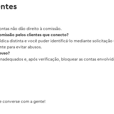
entes
ontas não dão direito à comissão.
omissão pelos clientes que conecto?
rídica distinta e você puder identificá-lo mediante solicitaçã
nte para evitar abusos.
buso?
adequados e, após verificação, bloquear as contas envolvida
e converse com a gente!