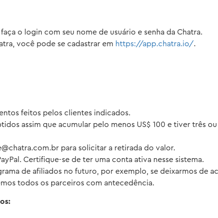
 faça o login com seu nome de usuário e senha da Chatra.
hatra, você pode se cadastrar em
https://app.chatra.io/
.
tos feitos pelos clientes indicados.
btidos assim que acumular pelo menos US$ 100 e tiver três o
e@chatra.com.br
para solicitar a retirada do valor.
yPal. Certifique-se de ter uma conta ativa nesse sistema.
rama de afiliados no futuro, por exemplo, se deixarmos de ace
remos todos os parceiros com antecedência.
os: